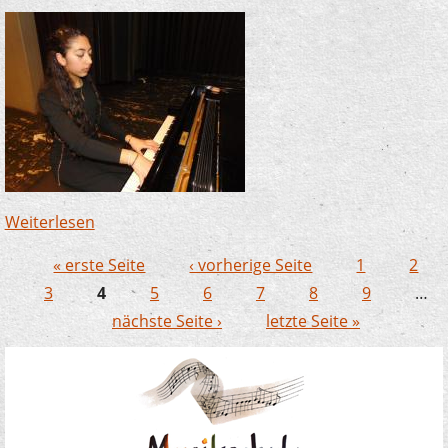
Weiterlesen
über Rania Mossleh glänzt bei den JSO-
Konzerten in Werdohl und Plettenberg
« erste Seite
‹ vorherige Seite
1
2
Seiten
3
4
5
6
7
8
9
…
nächste Seite ›
letzte Seite »