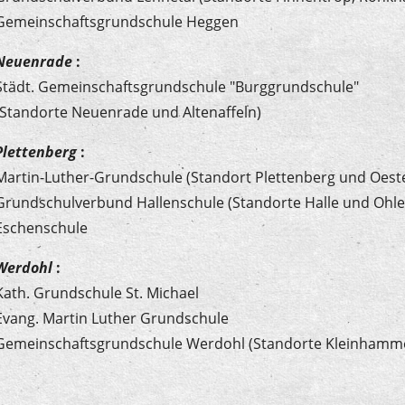
Gemeinschaftsgrundschule Heggen
Neuenrade
:
Städt. Gemeinschaftsgrundschule "Burggrundschule"
(Standorte Neuenrade und Altenaffeln)
Plettenberg
:
Martin-Luther-Grundschule (Standort Plettenberg und Oeste
Grundschulverbund Hallenschule (Standorte Halle und Ohle
Eschenschule
Werdohl
:
Kath. Grundschule St. Michael
Evang. Martin Luther Grundschule
Gemeinschaftsgrundschule Werdohl (Standorte Kleinhamm