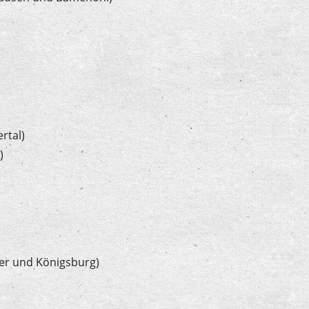
rtal)
)
er und Königsburg)