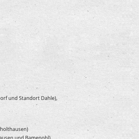
orf und Standort Dahle),
nholthausen)
hausen und Bamenohl)