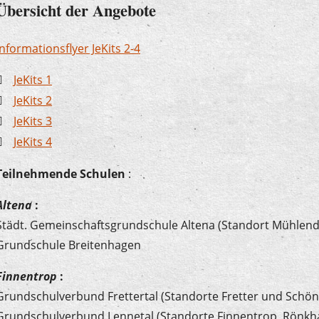
Übersicht der Angebote
Informationsflyer JeKits 2-4
JeKits 1
JeKits 2
JeKits 3
JeKits 4
Teilnehmende Schulen
:
Altena
:
Städt. Gemeinschaftsgrundschule Altena (Standort Mühlend
Grundschule Breitenhagen
Finnentrop
:
Grundschulverbund Frettertal (Standorte Fretter und Schö
Grundschulverbund Lennetal (Standorte Finnentrop, Rönk