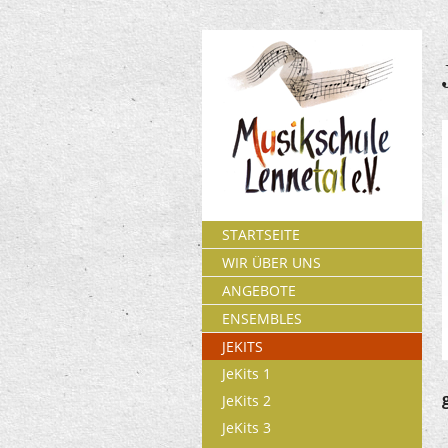
STARTSEITE
WIR ÜBER UNS
ANGEBOTE
ENSEMBLES
JEKITS
JeKits 1
JeKits 2
JeKits 3