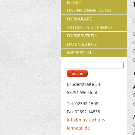
JeKits 4
ONLINE-ANMELDUNG
FORMULARE
AKTUELLES & TERMINE
FÖRDERVEREIN
DATENSCHUTZ
IMPRESSUM
Suche
Suchformular
Brüderstraße 33
58791 Werdohl
Tel. 02392 1508
Fax 02392 14838
info@musikschule-
lennetal.de