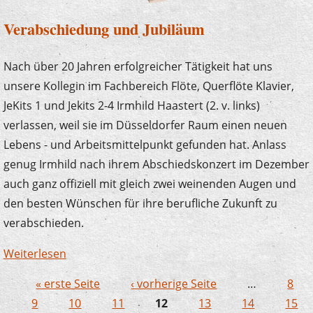
Verabschiedung und Jubiläum
Nach über 20 Jahren erfolgreicher Tätigkeit hat uns
unsere Kollegin im Fachbereich Flöte, Querflöte Klavier,
JeKits 1 und Jekits 2-4 Irmhild Haastert (2. v. links)
verlassen, weil sie im Düsseldorfer Raum einen neuen
Lebens - und Arbeitsmittelpunkt gefunden hat. Anlass
genug Irmhild nach ihrem Abschiedskonzert im Dezember
auch ganz offiziell mit gleich zwei weinenden Augen und
den besten Wünschen für ihre berufliche Zukunft zu
verabschieden.
Weiterlesen
über Verabschiedung und Jubiläum
« erste Seite
‹ vorherige Seite
…
8
Seiten
9
10
11
12
13
14
15