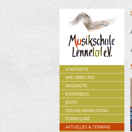
STARTSEITE
WIR ÜBER UNS
ANGEBOTE
ENSEMBLES
JEKITS
ONLINE-ANMELDUNG
FORMULARE
AKTUELLES & TERMINE