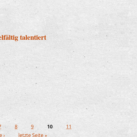
ennetal
fältig talentiert
vielfältig talentiert
7
8
9
10
11
e ›
letzte Seite »