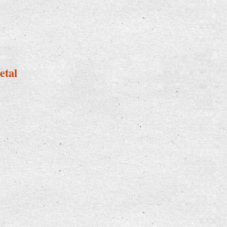
urse für Erwachsene
etal