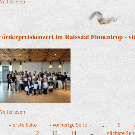
Weiterlesen
über Björn Heimann verstärkt die Musikschule L
Förderpreiskonzert im Ratssaal Finnentrop - viel
Weiterlesen
über Förderpreiskonzert im Ratssaal Finnentrop - 
« erste Seite
‹ vorherige Seite
…
6
Seiten
12
13
14
…
nächste Seit