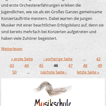
und erste Orchestererfahrungen erleben die
Jugendlichen, wie sie als ein Großes Ganzes gemeinsame
Konzertauftritte meistern. Dabei warten die jungen
Musiker mit einer beachtlichen Erfolgsbilanz auf, denn sie
sind bereits mehrfach bei Konzerten aufgetreten und
haben viele Zuhörer begeistert.
Weiterlesen
über 3000 Euro für Instrumente und
Freizeiten
« erste Seite
‹ vorherige Seite
…
42
Seiten
43
44
45
46
47
48
49
50
…
nächste Seite ›
letzte Seite »