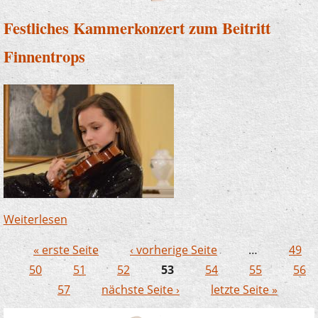
Festliches Kammerkonzert zum Beitritt
Finnentrops
Weiterlesen
über Festliches Kammerkonzert zum Beitritt
Finnentrops
« erste Seite
‹ vorherige Seite
…
49
Seiten
50
51
52
53
54
55
56
57
nächste Seite ›
letzte Seite »