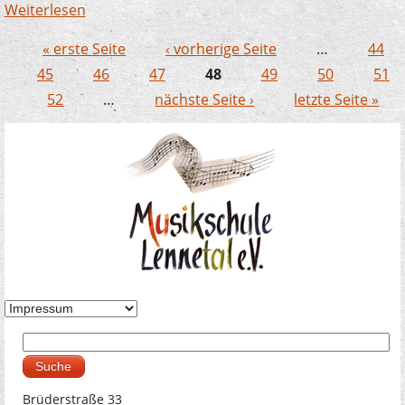
Weiterlesen
über Unser EMP Dozent Joachim Kampschulte
bildet auch in China aus
« erste Seite
‹ vorherige Seite
…
44
Seiten
45
46
47
48
49
50
51
52
…
nächste Seite ›
letzte Seite »
Suche
Suchformular
Brüderstraße 33