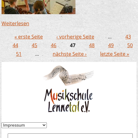
Weiterlesen
über Thorsten Schick informiert sich: So geht
es der Musikschule Lennetal
« erste Seite
‹ vorherige Seite
…
43
Seiten
44
45
46
47
48
49
50
51
…
nächste Seite ›
letzte Seite »
Suche