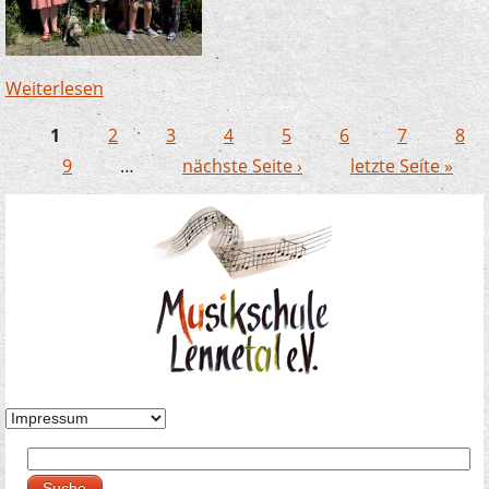
Weiterlesen
über Zauberlehrlinge in Büderich – dieses Mal
mit Hund!
1
2
3
4
5
6
7
8
Seiten
9
…
nächste Seite ›
letzte Seite »
Suche
Suchformular