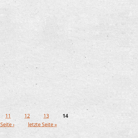
erhafte Klänge zum vierten
ingen
11
12
13
14
Seite ›
letzte Seite »