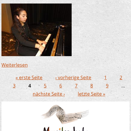
Weiterlesen
über Rania Mossleh glänzt bei den JSO-
Konzerten in Werdohl und Plettenberg
« erste Seite
‹ vorherige Seite
1
2
Seiten
3
4
5
6
7
8
9
…
nächste Seite ›
letzte Seite »