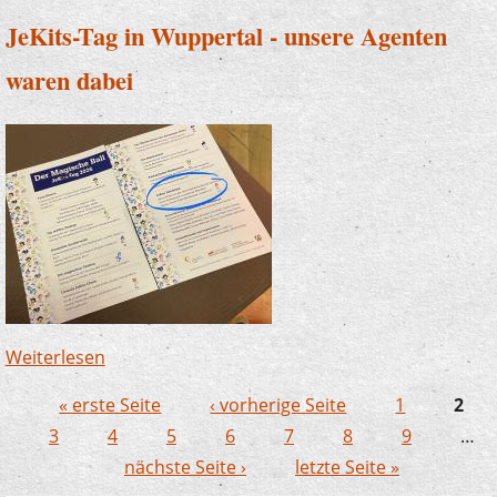
JeKits-Tag in Wuppertal - unsere Agenten
waren dabei
Weiterlesen
über JeKits-Tag in Wuppertal - unsere Agenten
waren dabei
« erste Seite
‹ vorherige Seite
1
2
Seiten
3
4
5
6
7
8
9
…
nächste Seite ›
letzte Seite »