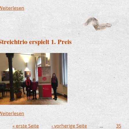
Weiterlesen
über Kinder lösen etwas Besonderes aus - Unser 
Kindergarten und Altenzentrum
Streichtrio erspielt 1. Preis
Weiterlesen
über Streichtrio erspielt 1. Preis
« erste Seite
‹ vorherige Seite
…
35