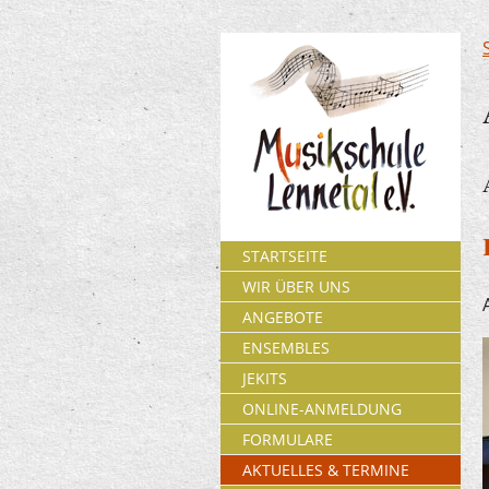
STARTSEITE
WIR ÜBER UNS
ANGEBOTE
ENSEMBLES
JEKITS
ONLINE-ANMELDUNG
FORMULARE
AKTUELLES & TERMINE