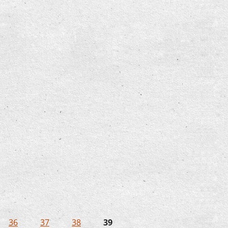
U 7 - Ü70- Projekt mit DRK-
36
37
38
39