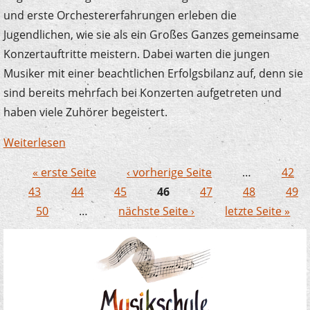
und erste Orchestererfahrungen erleben die
Jugendlichen, wie sie als ein Großes Ganzes gemeinsame
Konzertauftritte meistern. Dabei warten die jungen
Musiker mit einer beachtlichen Erfolgsbilanz auf, denn sie
sind bereits mehrfach bei Konzerten aufgetreten und
haben viele Zuhörer begeistert.
Weiterlesen
über 3000 Euro für Instrumente und
Freizeiten
« erste Seite
‹ vorherige Seite
…
42
Seiten
43
44
45
46
47
48
49
50
…
nächste Seite ›
letzte Seite »