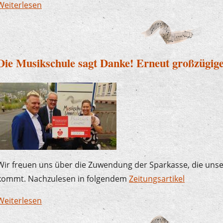
Weiterlesen
über Der Plettenberger Bürgermeister zu Besuc
Die Musikschule sagt Danke! Erneut großzügig
Wir freuen uns über die Zuwendung der Sparkasse, die uns
kommt. Nachzulesen in folgendem
Zeitungsartikel
Weiterlesen
über Die Musikschule sagt Danke! Erneut großz