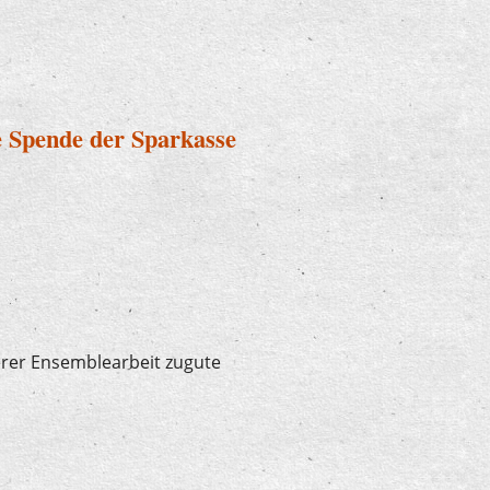
h bei "U7-Ü70"
e Spende der Sparkasse
erer Ensemblearbeit zugute
ügige Spende der Sparkasse