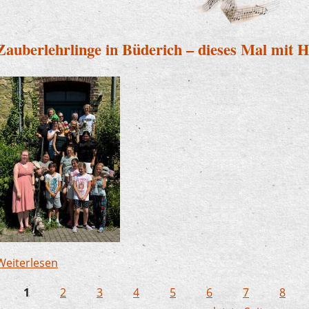
Zauberlehrlinge in Büderich – dieses Mal mit 
Weiterlesen
über Zauberlehrlinge in Büderich – dieses Mal m
1
2
3
4
5
6
7
8