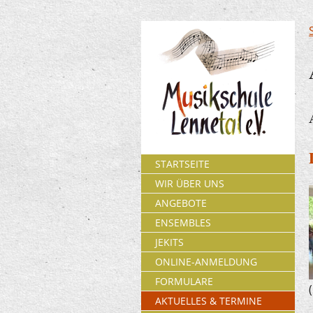
STARTSEITE
WIR ÜBER UNS
ANGEBOTE
ENSEMBLES
JEKITS
ONLINE-ANMELDUNG
FORMULARE
AKTUELLES & TERMINE