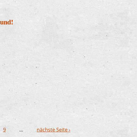
Hund!
it Hund!
9
…
nächste Seite ›