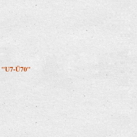
i "U7-Ü70"