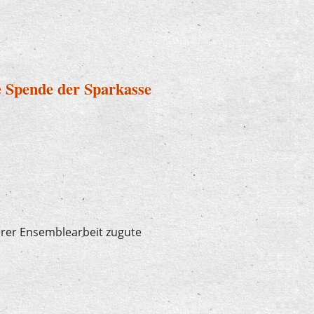
h bei "U7-Ü70"
e Spende der Sparkasse
erer Ensemblearbeit zugute
ügige Spende der Sparkasse