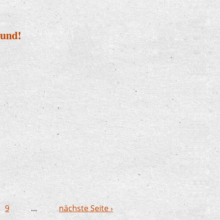
Hund!
it Hund!
9
…
nächste Seite ›