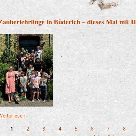
Zauberlehrlinge in Büderich – dieses Mal mit 
Weiterlesen
über Zauberlehrlinge in Büderich – dieses Mal m
1
2
3
4
5
6
7
8