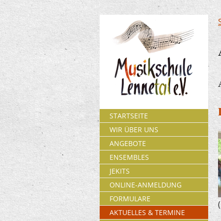
STARTSEITE
WIR ÜBER UNS
ANGEBOTE
ENSEMBLES
JEKITS
ONLINE-ANMELDUNG
FORMULARE
AKTUELLES & TERMINE