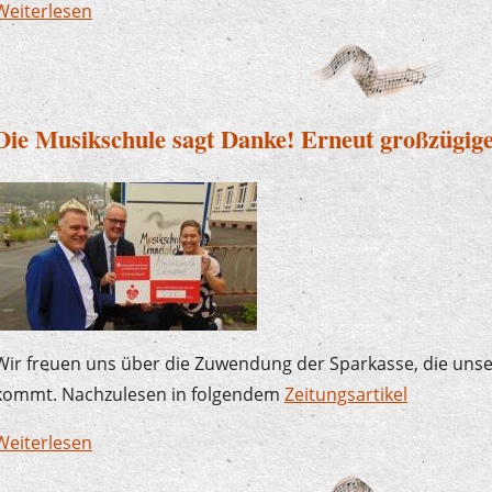
Weiterlesen
über Der Plettenberger Bürgermeister zu Besuc
Die Musikschule sagt Danke! Erneut großzügig
Wir freuen uns über die Zuwendung der Sparkasse, die uns
kommt. Nachzulesen in folgendem
Zeitungsartikel
Weiterlesen
über Die Musikschule sagt Danke! Erneut großz