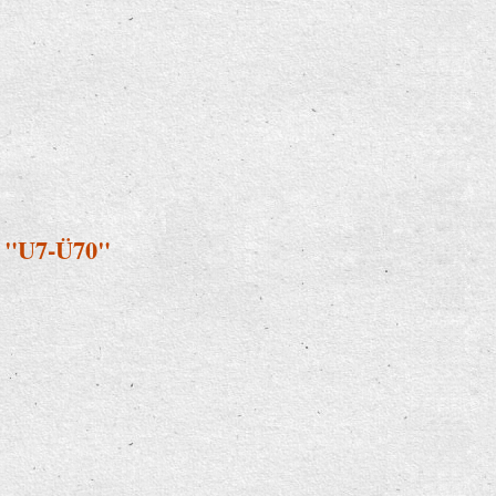
i "U7-Ü70"