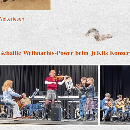
Weiterlesen
über Jazzband begeistert beim Neujahrsempfan
Geballte Weihnachts-Power beim JeKits Konzer