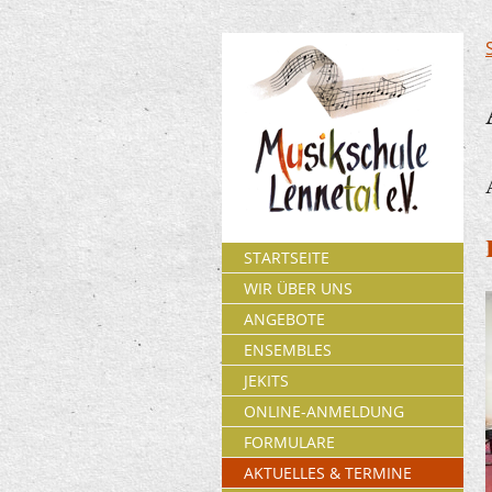
STARTSEITE
WIR ÜBER UNS
ANGEBOTE
ENSEMBLES
JEKITS
ONLINE-ANMELDUNG
FORMULARE
AKTUELLES & TERMINE