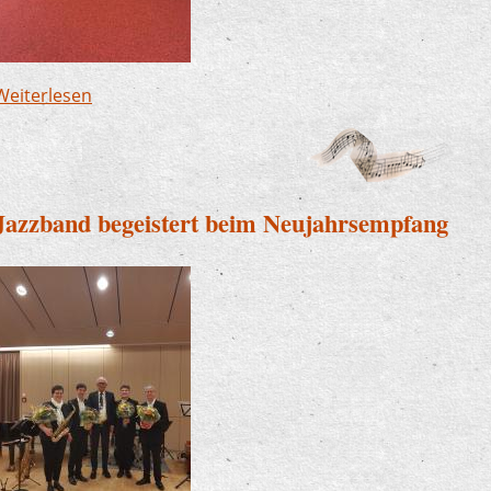
Weiterlesen
über Rania Mossleh erfolgreich bei "Jugend musi
Jazzband begeistert beim Neujahrsempfang