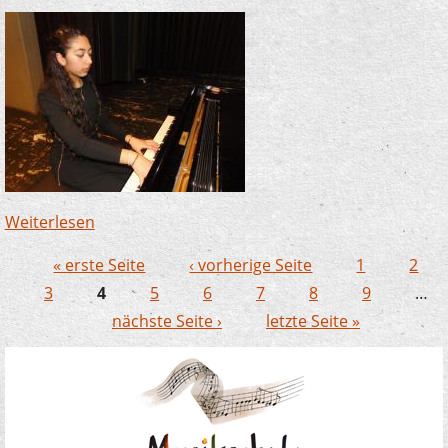
Weiterlesen
über Rania Mossleh glänzt bei den JSO-
Konzerten in Werdohl und Plettenberg
« erste Seite
‹ vorherige Seite
1
2
Seiten
3
4
5
6
7
8
9
…
nächste Seite ›
letzte Seite »