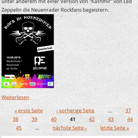
unter anderem mit einer Version von "Kashmir" von Led
Zeppelin die Neuenrader Rockfans begeistern.
Weiterlesen
über Junge Streicher begeistern bei "Rock im
Wohnzimmer"
« erste Seite
‹ vorherige Seite
…
37
Seiten
38
39
40
41
42
43
44
45
…
nächste Seite ›
letzte Seite »