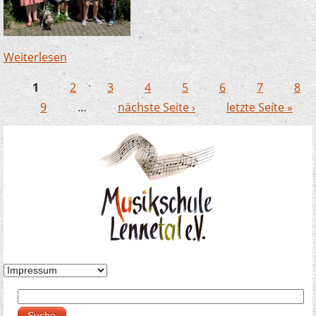
Weiterlesen
über Zauberlehrlinge in Büderich – dieses Mal
mit Hund!
1
2
3
4
5
6
7
8
Seiten
9
…
nächste Seite ›
letzte Seite »
Suche
Suchformular