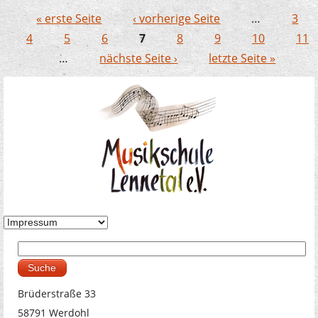
« erste Seite
‹ vorherige Seite
…
3
Seiten
4
5
6
7
8
9
10
11
…
nächste Seite ›
letzte Seite »
Suche
Suchformular
Brüderstraße 33
58791 Werdohl