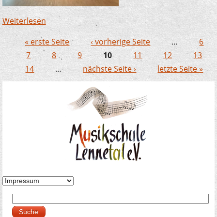
Weiterlesen
über Förderpreiskonzert im Ratssaal
Finnentrop - vielfältig talentiert
« erste Seite
‹ vorherige Seite
…
6
Seiten
7
8
9
10
11
12
13
14
…
nächste Seite ›
letzte Seite »
Suche
Suchformular