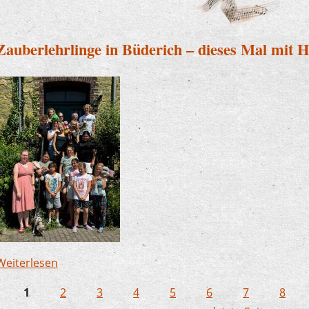
Zauberlehrlinge in Büderich – dieses Mal mit 
Weiterlesen
über Zauberlehrlinge in Büderich – dieses Mal m
1
2
3
4
5
6
7
8