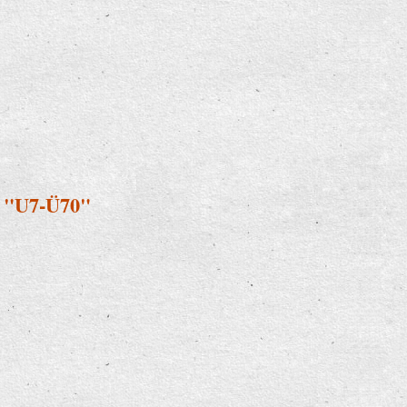
i "U7-Ü70"