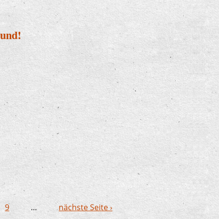
Hund!
it Hund!
9
…
nächste Seite ›