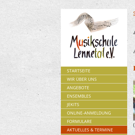
STARTSEITE
WIR ÜBER UNS
ANGEBOTE
ENSEMBLES
JEKITS
ONLINE-ANMELDUNG
FORMULARE
AKTUELLES & TERMINE