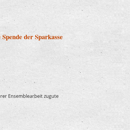
h bei "U7-Ü70"
e Spende der Sparkasse
erer Ensemblearbeit zugute
ügige Spende der Sparkasse