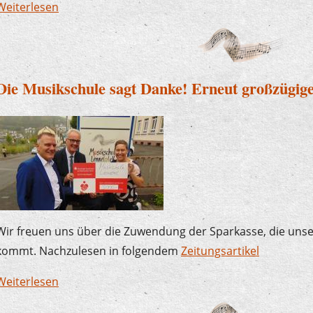
Weiterlesen
über Der Plettenberger Bürgermeister zu Besuc
Die Musikschule sagt Danke! Erneut großzügig
Wir freuen uns über die Zuwendung der Sparkasse, die uns
kommt. Nachzulesen in folgendem
Zeitungsartikel
Weiterlesen
über Die Musikschule sagt Danke! Erneut großz