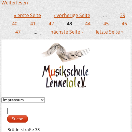
Weiterlesen
über Förderpreiskonzert im Plettenberger
Ratssaal
« erste Seite
‹ vorherige Seite
…
39
Seiten
40
41
42
43
44
45
46
47
…
nächste Seite ›
letzte Seite »
Suche
Suchformular
Brüderstraße 33