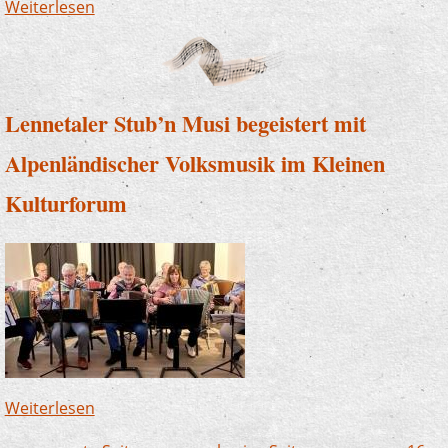
Weiterlesen
über S(w)ingin´ Kids und Zauberlehrlinge
begeistern bei Benefizkonzert
Lennetaler Stub’n Musi begeistert mit
Alpenländischer Volksmusik im Kleinen
Kulturforum
Weiterlesen
über Lennetaler Stub’n Musi begeistert mit
Alpenländischer Volksmusik im Kleinen