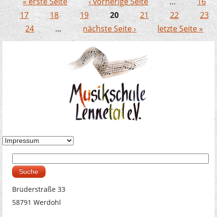
« erste Seite
‹ vorherige Seite
…
16
Kulturforum
Seiten
17
18
19
20
21
22
23
24
…
nächste Seite ›
letzte Seite »
Suche
Suchformular
Brüderstraße 33
58791 Werdohl