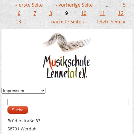
Jekitsorchester begeisterte
« erste Seite
‹ vorherige Seite
…
5
Seiten
6
7
8
9
10
11
12
13
…
nächste Seite ›
letzte Seite »
Suche
Suchformular
Brüderstraße 33
58791 Werdohl