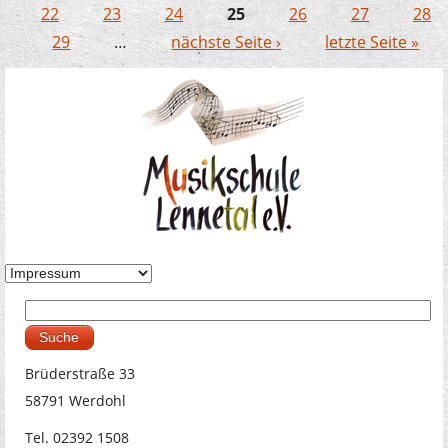
Seiten
22
23
24
25
26
27
28
29
…
nächste Seite ›
letzte Seite »
Suche
Suchformular
Brüderstraße 33
58791 Werdohl
Tel. 02392 1508