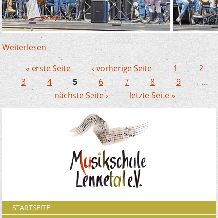
Weiterlesen
über Geballte Weihnachts-Power beim JeKits
Konzert in Neuenrade
« erste Seite
‹ vorherige Seite
1
2
Seiten
3
4
5
6
7
8
9
…
nächste Seite ›
letzte Seite »
STARTSEITE