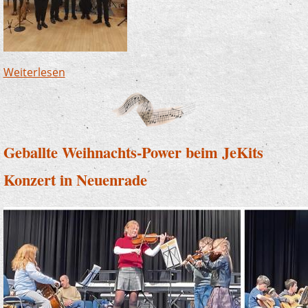
Weiterlesen
über Jazzband begeistert beim
Neujahrsempfang
Geballte Weihnachts-Power beim JeKits
Konzert in Neuenrade