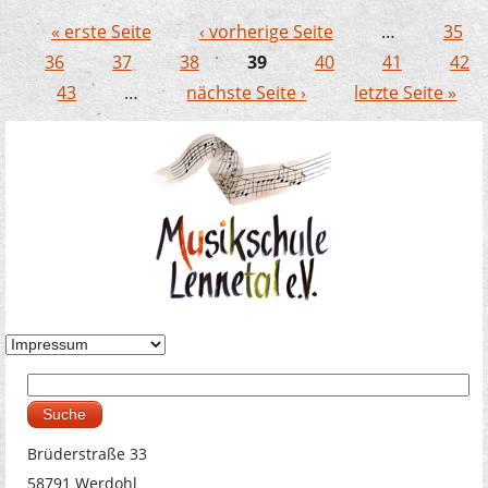
« erste Seite
‹ vorherige Seite
…
35
Seiten
36
37
38
39
40
41
42
43
…
nächste Seite ›
letzte Seite »
Suche
Suchformular
Brüderstraße 33
58791 Werdohl