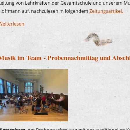
Leitung von Lehrkräften der Gesamtschule und unserem Mus
Hoffmann auf, nachzulesen in folgendem
Zeitungsartikel.
Weiterlesen
über Erfolgreiches Konzertdebüt der Streicherk
Musik im Team - Probennachmittag und Abschl
Plettenberg
. Am Probennachmittag mit der traditionellen