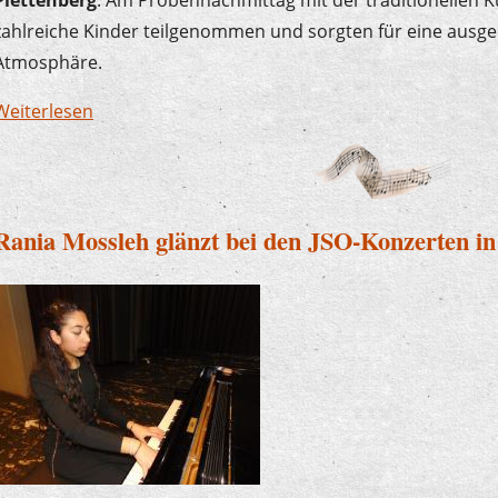
zahlreiche Kinder teilgenommen und sorgten für eine ausge
Atmosphäre.
Weiterlesen
über Musik im Team - Probennachmittag und Ab
Rania Mossleh glänzt bei den JSO-Konzerten in