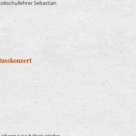
ikschullehrer Sebastian
lasse an der AEG Werdohl
usskonzert
 Kuchenpause haben wieder