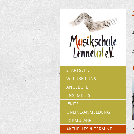
STARTSEITE
WIR ÜBER UNS
ANGEBOTE
ENSEMBLES
JEKITS
ONLINE-ANMELDUNG
FORMULARE
AKTUELLES & TERMINE