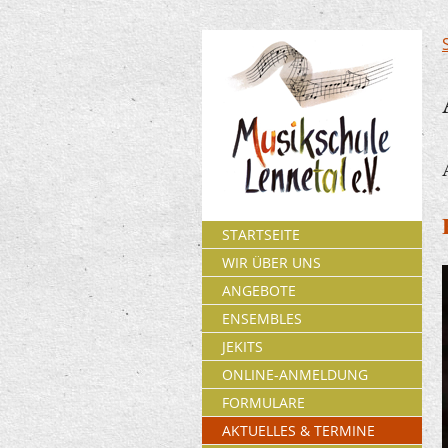
STARTSEITE
WIR ÜBER UNS
ANGEBOTE
ENSEMBLES
JEKITS
ONLINE-ANMELDUNG
FORMULARE
AKTUELLES & TERMINE