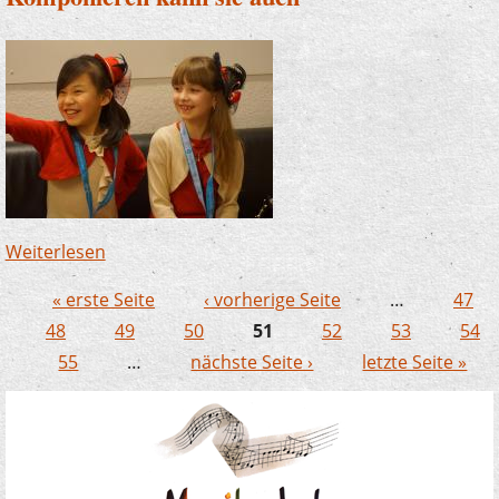
Weiterlesen
über Komponieren kann sie auch
« erste Seite
‹ vorherige Seite
…
47
Seiten
48
49
50
51
52
53
54
55
…
nächste Seite ›
letzte Seite »