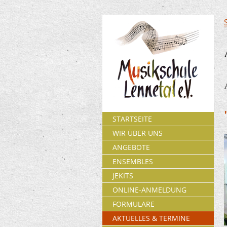
STARTSEITE
WIR ÜBER UNS
ANGEBOTE
ENSEMBLES
JEKITS
ONLINE-ANMELDUNG
FORMULARE
AKTUELLES & TERMINE