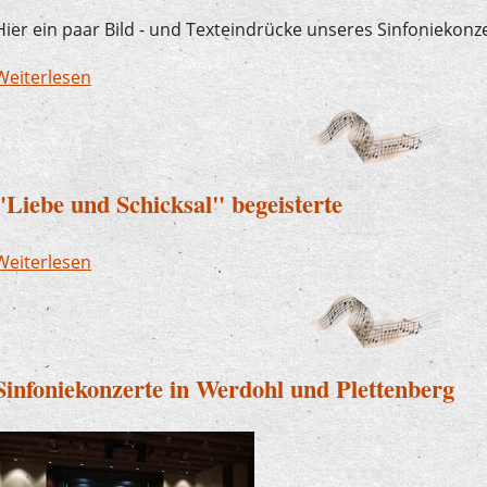
Hier ein paar Bild - und Texteindrücke unseres Sinfoniekonze
Weiterlesen
über "Liebe und Schicksal" begeisterte auch in 
"Liebe und Schicksal" begeisterte
Weiterlesen
über "Liebe und Schicksal" begeisterte
Sinfoniekonzerte in Werdohl und Plettenberg