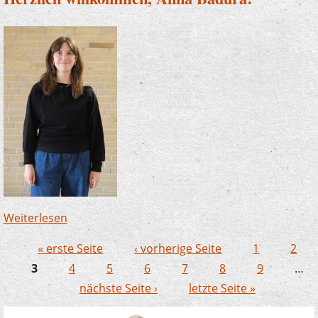
Weiterlesen
über Herzlich willkommen, Anna Badura!
« erste Seite
‹ vorherige Seite
1
2
Seiten
3
4
5
6
7
8
9
…
nächste Seite ›
letzte Seite »